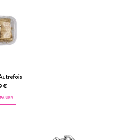
Autrefois
99
€
PANIER