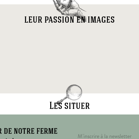
leur passion en images
Les situer
r de notre ferme