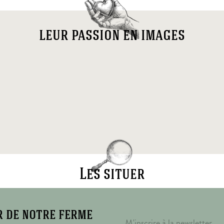
leur passion en images
Les situer
r de notre ferme