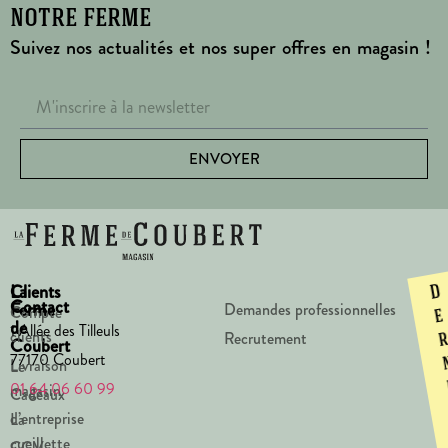
notre ferme
Suivez nos actualités et nos super offres en magasin !
ENVOYER
La
Clients
D
Contact
Ferme
Demandes professionnelles
Compte
e
de
1 Allée des Tilleuls
clients
Recrutement
Coubert
77170 Coubert
Livraison
Le
01 64 06 60 99
magasin
Cadeaux
d’entreprise
La
cueillette
CGV