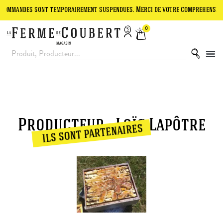
mandes sont temporairement suspendues. Merci de votre compréhension.
0
Producteur : Loïc Lapôtre
ils sont partenaires