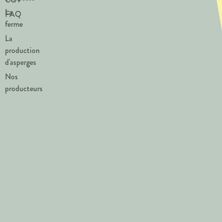
La
FAQ
ferme
La
production
d'asperges
Nos
producteurs