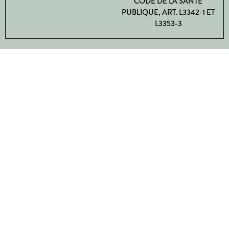
CODE DE LA SANTÉ
PUBLIQUE, ART. L3342-1 ET
L3353-3