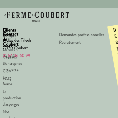
La
Clients
D
Contact
Ferme
Demandes professionnelles
Compte
e
de
1 Allée des Tilleuls
clients
Recrutement
Coubert
77170 Coubert
Livraison
Le
01 64 06 60 99
magasin
Cadeaux
d’entreprise
La
cueillette
CGV
La
FAQ
ferme
La
production
d'asperges
Nos