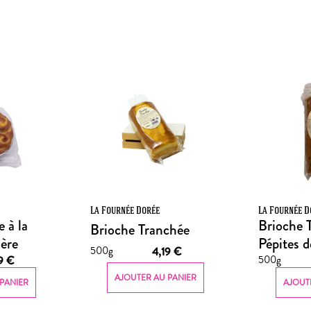
La Fournée Dorée
La Fournée D
 à la
Brioche 
Brioche Tranchée
ère
Pépites 
500g
4,19
€
500g
99
€
AJOUTER AU PANIER
PANIER
AJOUT