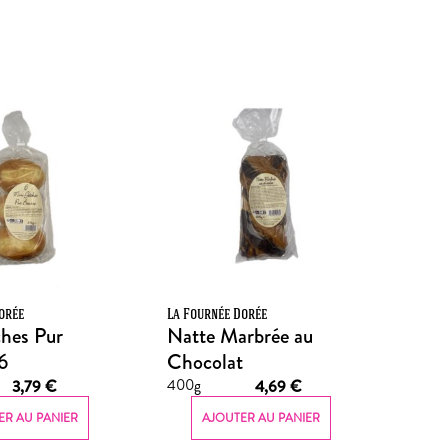
orée
La Fournée Dorée
hes Pur
Natte Marbrée au
6
Chocolat
400g
3,79
€
4,69
€
ER AU PANIER
AJOUTER AU PANIER