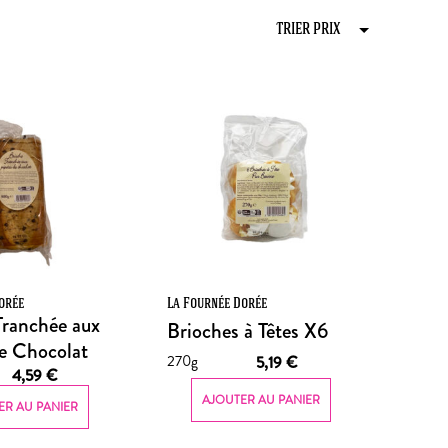
orée
La Fournée Dorée
Tranchée aux
Brioches à Têtes X6
de Chocolat
270g
5,19
€
4,59
€
AJOUTER AU PANIER
ER AU PANIER