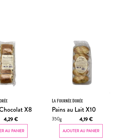
orée
La Fournée Dorée
 Chocolat X8
Pains au Lait X10
350g
4,29
€
4,19
€
ER AU PANIER
AJOUTER AU PANIER