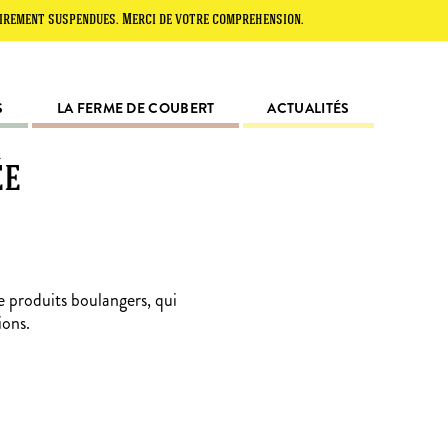
suspendues. Merci de votre compréhension.
S
LA FERME DE COUBERT
ACTUALITÉS
ée
e produits boulangers, qui
ions.