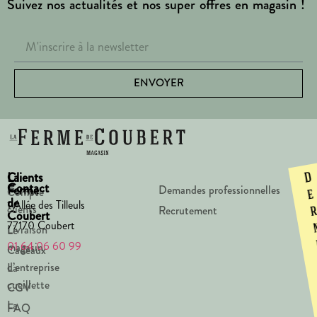
Suivez nos actualités et nos super offres en magasin !
ENVOYER
La
Clients
D
Contact
Ferme
Demandes professionnelles
Compte
e
de
1 Allée des Tilleuls
clients
Recrutement
Coubert
77170 Coubert
Livraison
Le
01 64 06 60 99
magasin
Cadeaux
d’entreprise
La
cueillette
CGV
La
FAQ