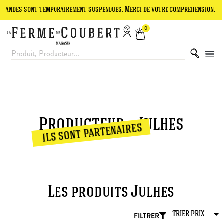
andes sont temporairement suspendues. Merci de votre compréhension.
0
Producteur : Julhes
ils sont partenaires
Les produits Julhes
FILTRER