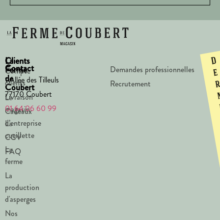
La
Clients
D
Contact
Ferme
Demandes professionnelles
Compte
e
de
1 Allée des Tilleuls
clients
Recrutement
Coubert
77170 Coubert
Livraison
Le
01 64 06 60 99
magasin
Cadeaux
d’entreprise
La
cueillette
CGV
La
FAQ
ferme
La
production
d'asperges
Nos