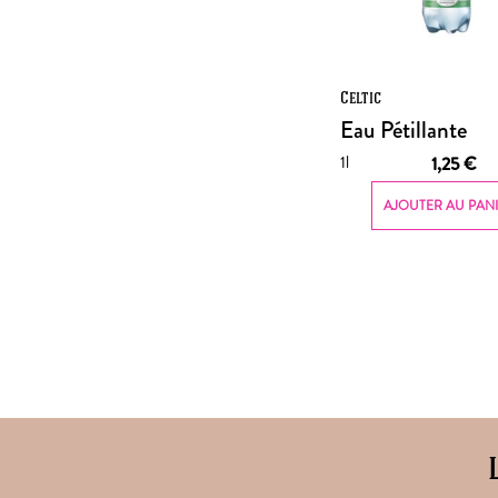
Celtic
Eau Pétillante
1l
1,25
€
AJOUTER AU PAN