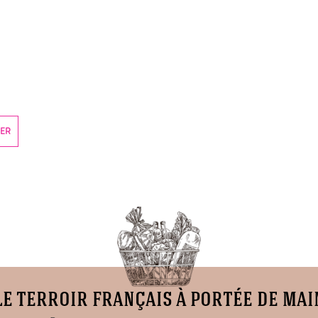
IER
le terroir français à portée de mai