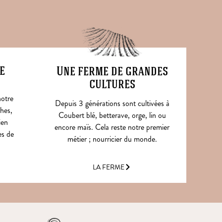
e
Une ferme de grandes
cultures
notre
Depuis 3 générations sont cultivées à
hes,
Coubert blé, betterave, orge, lin ou
ien
encore maïs. Cela reste notre premier
es de
métier ; nourricier du monde.
LA FERME