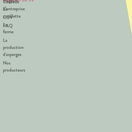
magasin
Cadeaux
d’entreprise
La
cueillette
CGV
La
FAQ
ferme
La
production
d'asperges
Nos
producteurs