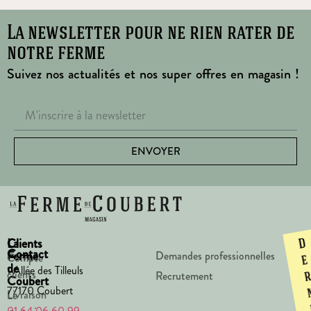
La newsletter pour ne rien rater de
notre ferme
Suivez nos actualités et nos super offres en magasin !
ENVOYER
La
Clients
D
Contact
Ferme
Demandes professionnelles
Compte
e
de
1 Allée des Tilleuls
clients
Recrutement
Coubert
77170 Coubert
Livraison
Le
01 64 06 60 99