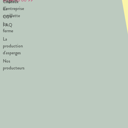
magasin
Cadeaux
d’entreprise
La
cueillette
CGV
La
FAQ
ferme
La
production
d'asperges
Nos
producteurs