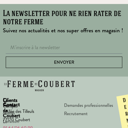
La newsletter pour ne rien rater de
notre ferme
Suivez nos actualités et nos super offres en magasin !
ENVOYER
La
Clients
D
Contact
Ferme
Demandes professionnelles
Compte
e
de
1 Allée des Tilleuls
clients
Recrutement
Coubert
77170 Coubert
Livraison
Le
01 64 06 60 99