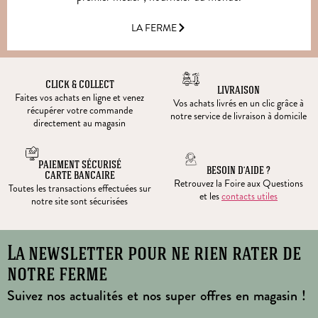
LA FERME
CLICK & COLLECT
LIVRAISON
Faites vos achats en ligne et venez
Vos achats livrés en un clic grâce à
récupérer votre commande
notre service de livraison à domicile
directement au magasin
PAIEMENT SÉCURISÉ
BESOIN D’AIDE ?
CARTE BANCAIRE
Retrouvez la Foire aux Questions
Toutes les transactions effectuées sur
et les
contacts utiles
notre site sont sécurisées
La newsletter pour ne rien rater de
notre ferme
Suivez nos actualités et nos super offres en magasin !