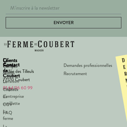
ENVOYER
La
Clients
D
Contact
Ferme
Demandes professionnelles
Compte
e
de
1 Allée des Tilleuls
clients
Recrutement
Coubert
77170 Coubert
Livraison
Le
01 64 06 60 99
magasin
Cadeaux
d’entreprise
La
cueillette
CGV
La
FAQ
ferme
La