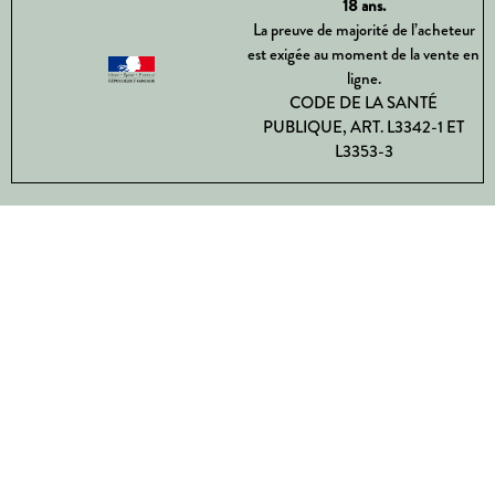
18 ans.
La preuve de majorité de l’acheteur
est exigée au moment de la vente en
ligne.
CODE DE LA SANTÉ
PUBLIQUE, ART. L3342-1 ET
L3353-3