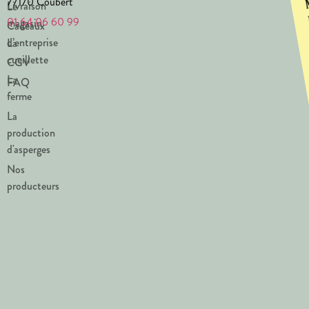
77170 Coubert
Livraison
Le
01 64 06 60 99
magasin
Cadeaux
d’entreprise
La
cueillette
CGV
La
FAQ
ferme
La
production
d'asperges
Nos
producteurs