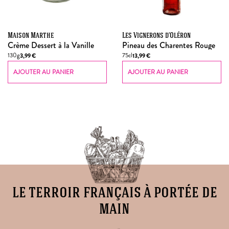
Maison Marthe
Les Vignerons d'Oléron
Crème Dessert à la Vanille
Pineau des Charentes Rouge
130g
75cl
3,99
€
13,99
€
AJOUTER AU PANIER
AJOUTER AU PANIER
le terroir français à portée de
main