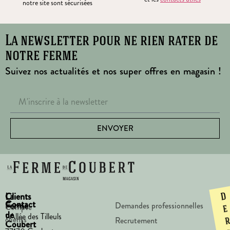
notre site sont sécurisées
La newsletter pour ne rien rater de
notre ferme
Suivez nos actualités et nos super offres en magasin !
ENVOYER
La
Clients
D
Contact
Ferme
Demandes professionnelles
Compte
e
de
1 Allée des Tilleuls
clients
Recrutement
Coubert