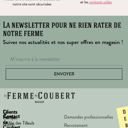
et les
contacts utiles
notre site sont sécurisées
La newsletter pour ne rien rater de
notre ferme
Suivez nos actualités et nos super offres en magasin !
ENVOYER
La
Clients
D
Contact
Ferme
Demandes professionnelles
Compte
e
de
1 Allée des Tilleuls
clients
Recrutement
Coubert