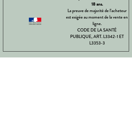
18 ans.
La preuve de majorité de l’acheteur
est exigée au moment de la vente en
ligne.
CODE DE LA SANTÉ
PUBLIQUE, ART. L3342-1 ET
L3353-3