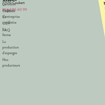
77170 Coubert
Livraison
Le
01 64 06 60 99
magasin
Cadeaux
d’entreprise
La
cueillette
CGV
La
FAQ
ferme
La
production
d'asperges
Nos
producteurs