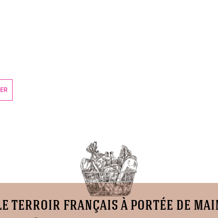
IER
le terroir français à portée de mai