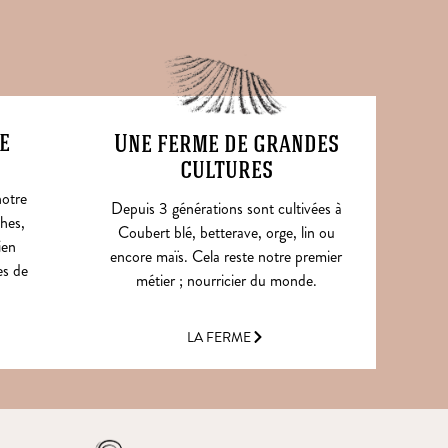
e
Une ferme de grandes
cultures
notre
Depuis 3 générations sont cultivées à
hes,
Coubert blé, betterave, orge, lin ou
ien
encore maïs. Cela reste notre premier
es de
métier ; nourricier du monde.
LA FERME