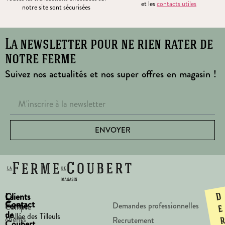
et les
contacts utiles
notre site sont sécurisées
La newsletter pour ne rien rater de
notre ferme
Suivez nos actualités et nos super offres en magasin !
ENVOYER
La
Clients
D
Contact
Ferme
Demandes professionnelles
Compte
e
de
1 Allée des Tilleuls
clients
Recrutement
Coubert