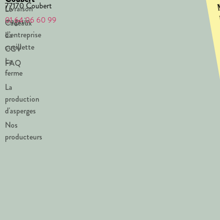
77170 Coubert
Livraison
Le
01 64 06 60 99
magasin
Cadeaux
d’entreprise
La
cueillette
CGV
La
FAQ
ferme
La
production
d'asperges
Nos
producteurs