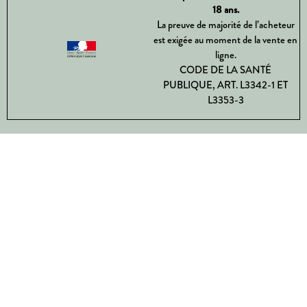
18 ans.
La preuve de majorité de l’acheteur
est exigée au moment de la vente en
ligne.
CODE DE LA SANTÉ
PUBLIQUE, ART. L3342-1 ET
L3353-3