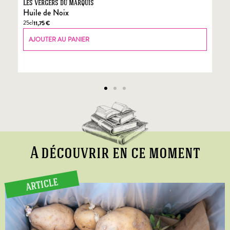
Les Vergers du Marquis
Fo
Huile de Noix
Fo
25cl
70
11,75
€
AJOUTER AU PANIER
A découvrir en ce moment
ARTICLE