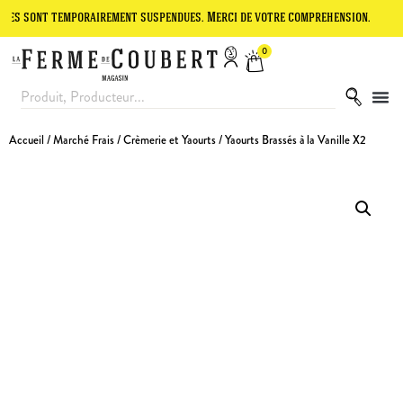
t temporairement suspendues. Merci de votre compréhension.
Le site
0
Accueil
/
Marché Frais
/
Crèmerie et Yaourts
/ Yaourts Brassés à la Vanille X2