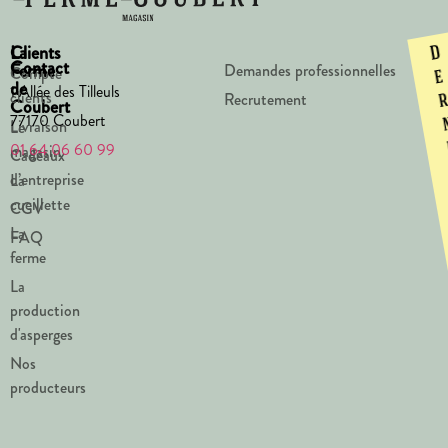
La
Clients
D
Contact
Ferme
Demandes professionnelles
Compte
e
de
1 Allée des Tilleuls
clients
Recrutement
Coubert
77170 Coubert
Livraison
Le
01 64 06 60 99
magasin
Cadeaux
d’entreprise
La
cueillette
CGV
La
FAQ
ferme
La
production
d'asperges
Nos
producteurs