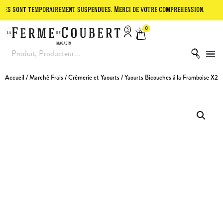
nt temporairement suspendues. Merci de votre compréhension.
Le sit
0
Accueil
/
Marché Frais
/
Crèmerie et Yaourts
/ Yaourts Bicouches à la Framboise X2