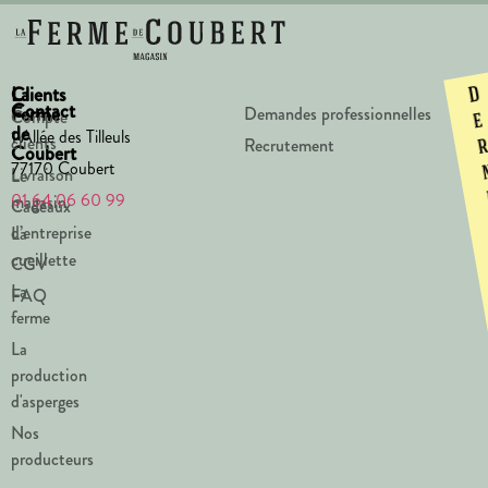
La
Clients
D
Contact
Ferme
Demandes professionnelles
Compte
e
de
1 Allée des Tilleuls
clients
Recrutement
Coubert
77170 Coubert
Livraison
Le
01 64 06 60 99
magasin
Cadeaux
d’entreprise
La
cueillette
CGV
La
FAQ
ferme
La
production
d'asperges
Nos
producteurs