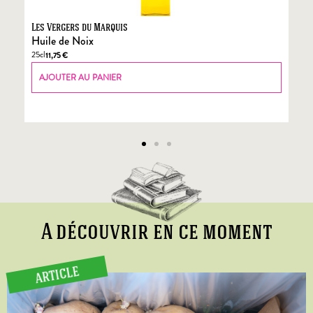
Les Vergers du Marquis
Fo
Huile de Noix
Fo
25cl
70
11,75
€
AJOUTER AU PANIER
A découvrir en ce moment
ARTICLE