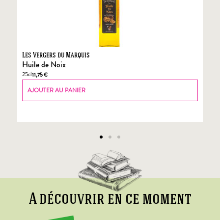
Les Vergers du Marquis
Fo
Huile de Noix
Fo
25cl
70
11,75
€
AJOUTER AU PANIER
A découvrir en ce moment