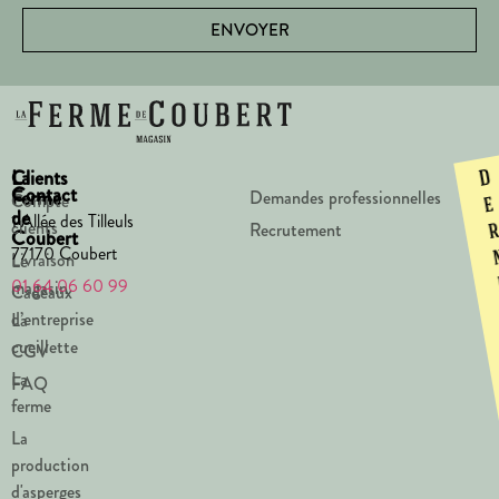
ENVOYER
La
Clients
D
Contact
Ferme
Demandes professionnelles
Compte
e
de
1 Allée des Tilleuls
clients
Recrutement
Coubert
77170 Coubert
Livraison
Le
01 64 06 60 99
magasin
Cadeaux
d’entreprise
La
cueillette
CGV
La
FAQ
ferme
La
production
d'asperges