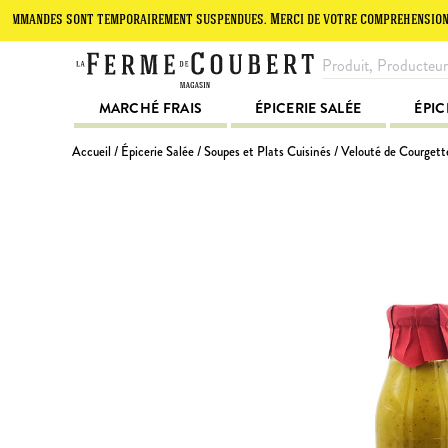
es sont temporairement suspendues. Merci de votre compréhension.
L
MARCHÉ FRAIS
ÉPICERIE SALÉE
ÉPIC
Accueil
/
Épicerie Salée
/
Soupes et Plats Cuisinés
/ Velouté de Courgett