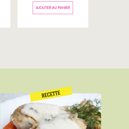
70g
AJOUTER AU PANIER
AJOUTER
RECETTE