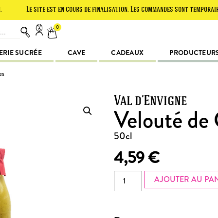
e site est en cours de finalisation. Les commandes sont temporairement su
0
ERIE SUCRÉE
CAVE
CADEAUX
PRODUCTEUR
es
Val d’Envigne
Velouté de
50cl
4,59
€
AJOUTER AU PA