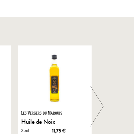
Les Vergers du Marquis
Foie Gras de Chal
Castelnau
Huile de Noix
Foie Gras En
25cl
11,75
€
de Canard