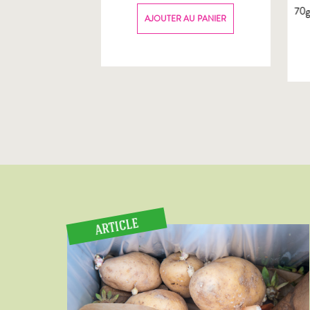
70
AU PANIER
AJOUTER AU PANIER
ARTICLE