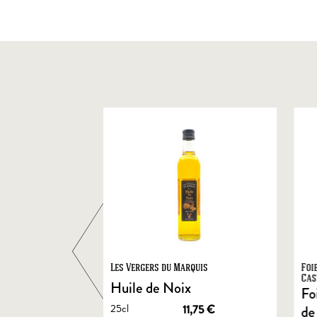
ts
Les Vergers du Marquis
Foi
Cas
Huile de Noix
Fo
25cl
1,90
€
11,75
€
de