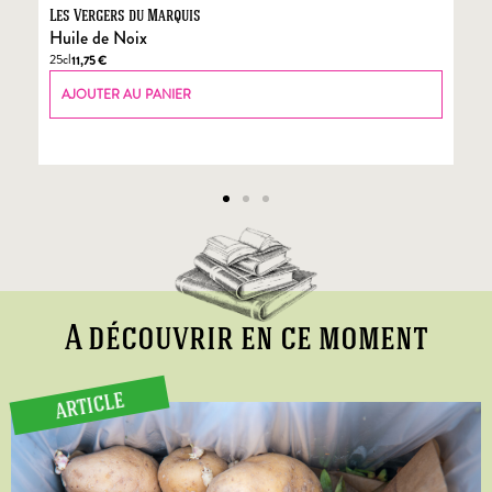
Les Vergers du Marquis
Fo
Huile de Noix
Fo
25cl
70
11,75
€
AJOUTER AU PANIER
A découvrir en ce moment
ARTICLE