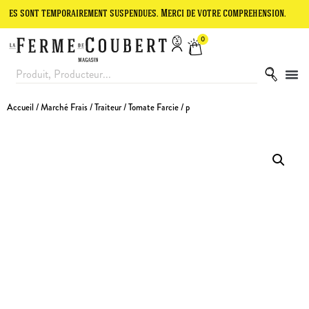
t temporairement suspendues. Merci de votre compréhension.
Le site
0
Accueil
/
Marché Frais
/
Traiteur
/ Tomate Farcie / p