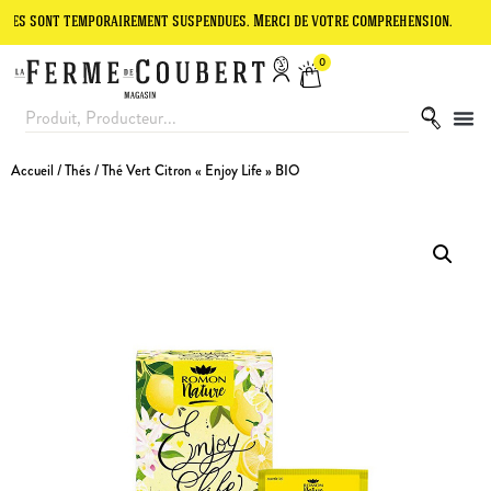
t temporairement suspendues. Merci de votre compréhension.
Le site
0
Accueil
/
Thés
/ Thé Vert Citron « Enjoy Life » BIO