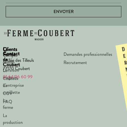
ENVOYER
La
Clients
D
Contact
Ferme
Demandes professionnelles
Compte
e
de
1 Allée des Tilleuls
clients
Recrutement
Coubert
77170 Coubert
Livraison
Le
01 64 06 60 99
magasin
Cadeaux
d’entreprise
La
cueillette
CGV
La
FAQ
ferme
La
production