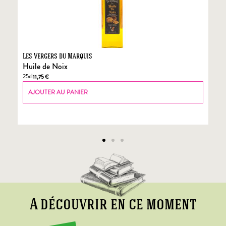
Les Vergers du Marquis
Fo
Huile de Noix
Fo
25cl
70
11,75
€
AJOUTER AU PANIER
A découvrir en ce moment