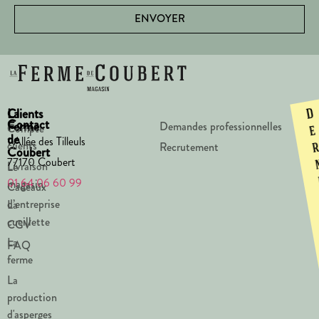
ENVOYER
La
Clients
D
Contact
Ferme
Demandes professionnelles
Compte
e
de
1 Allée des Tilleuls
clients
Recrutement
Coubert
77170 Coubert
Livraison
Le
01 64 06 60 99
magasin
Cadeaux
d’entreprise
La
cueillette
CGV
La
FAQ
ferme
La
production
d'asperges