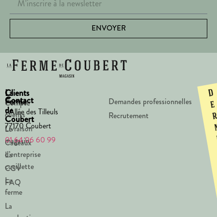
ENVOYER
La
Clients
D
Contact
Ferme
Demandes professionnelles
Compte
e
de
1 Allée des Tilleuls
clients
Recrutement
Coubert
77170 Coubert
Livraison
Le
01 64 06 60 99
magasin
Cadeaux
d’entreprise
La
cueillette
CGV
La
FAQ
ferme
La