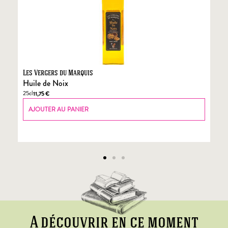
Les Vergers du Marquis
Fo
Huile de Noix
Fo
25cl
70
11,75
€
AJOUTER AU PANIER
A découvrir en ce moment