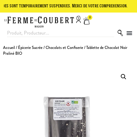
t temporairement suspendues. Merci de votre compréhension.
Le site
0
Accueil
/
Épicerie Sucrée
/
Chocolats et Confiserie
/ Tablette de Chocolat Noir
Praliné BIO