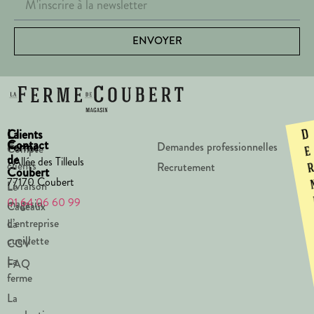
ENVOYER
La
Clients
D
Contact
Ferme
Demandes professionnelles
Compte
e
de
1 Allée des Tilleuls
clients
Recrutement
Coubert
77170 Coubert
Livraison
Le
01 64 06 60 99
magasin
Cadeaux
d’entreprise
La
cueillette
CGV
La
FAQ
ferme
La