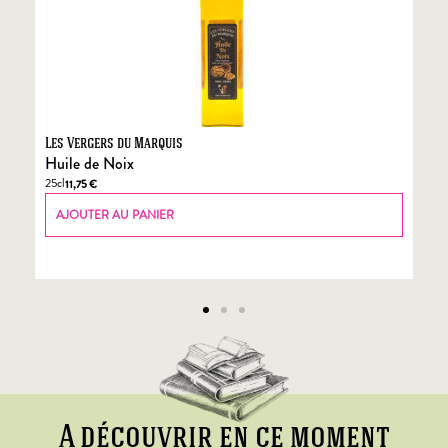
Les Vergers du Marquis
Fo
Huile de Noix
Fo
25cl
70
11,75
€
AJOUTER AU PANIER
A découvrir en ce moment