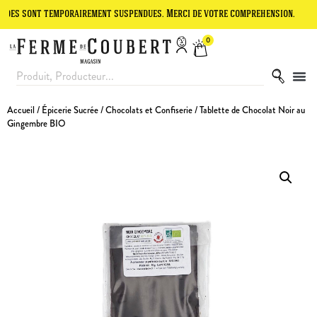
t temporairement suspendues. Merci de votre compréhension.
Le site
0
Accueil
/
Épicerie Sucrée
/
Chocolats et Confiserie
/ Tablette de Chocolat Noir au
Gingembre BIO