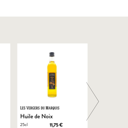
Les Vergers du Marquis
Foie Gras de Chal
Castelnau
Huile de Noix
Foie Gras En
25cl
11,75
€
de Canard