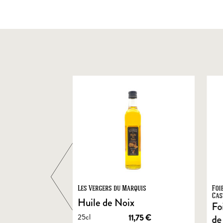
ts
Les Vergers du Marquis
Foi
Cas
Huile de Noix
Fo
25cl
1,90
€
11,75
€
de