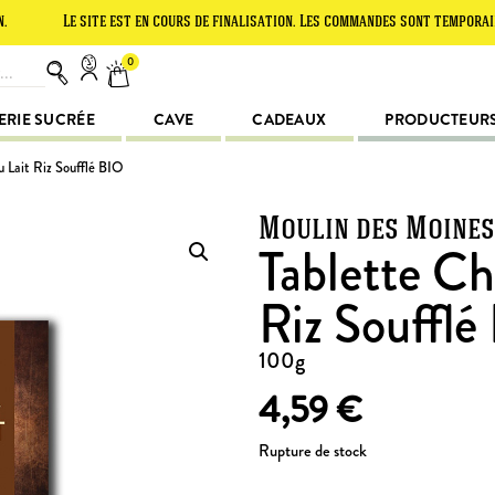
Le site est en cours de finalisation. Les commandes sont temporairement s
0
ERIE SUCRÉE
CAVE
CADEAUX
PRODUCTEUR
u Lait Riz Soufflé BIO
Moulin des Moines
Tablette Ch
Riz Soufflé
100g
4,59
€
Rupture de stock