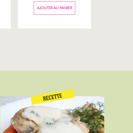
70g
AJOUTER AU PANIER
AJOUTER
RECETTE