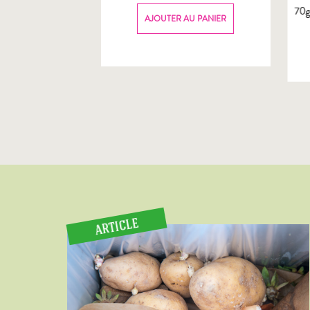
70
AU PANIER
AJOUTER AU PANIER
ARTICLE