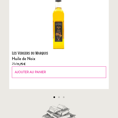
Les Vergers du Marquis
Fo
Huile de Noix
Fo
25cl
70
11,75
€
AJOUTER AU PANIER