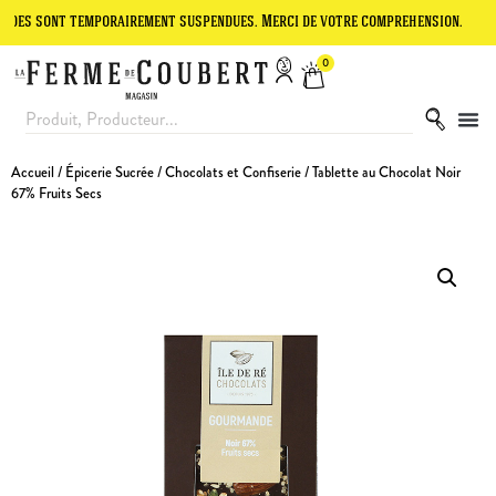
nt temporairement suspendues. Merci de votre compréhension.
Le sit
0
Accueil
/
Épicerie Sucrée
/
Chocolats et Confiserie
/ Tablette au Chocolat Noir
67% Fruits Secs