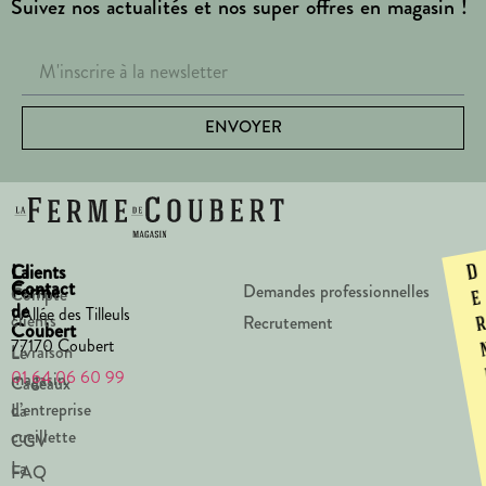
Suivez nos actualités et nos super offres en magasin !
ENVOYER
La
Clients
D
Contact
Ferme
Demandes professionnelles
Compte
e
de
1 Allée des Tilleuls
clients
Recrutement
Coubert
77170 Coubert
Livraison
Le
01 64 06 60 99
magasin
Cadeaux
d’entreprise
La
cueillette
CGV
La
FAQ