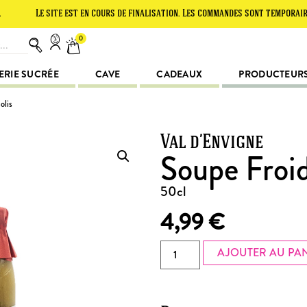
e site est en cours de finalisation. Les commandes sont temporairement su
0
ERIE SUCRÉE
CAVE
CADEAUX
PRODUCTEUR
olis
Val d’Envigne
Soupe Froid
50cl
4,99
€
AJOUTER AU PA