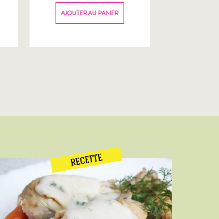
70g
AJOUTER AU PANIER
AJOUTER
RECETTE