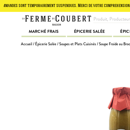
es sont temporairement suspendues. Merci de votre compréhension.
L
MARCHÉ FRAIS
ÉPICERIE SALÉE
ÉPIC
Accueil
/
Épicerie Salée
/
Soupes et Plats Cuisinés
/ Soupe Froide au Broc