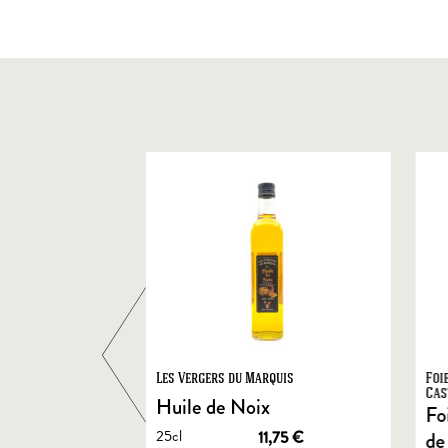
ts
Les Vergers du Marquis
Foi
Cas
Huile de Noix
Fo
25cl
1,90
€
11,75
€
de