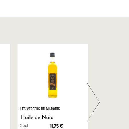
Les Vergers du Marquis
Foie Gras de Chal
Castelnau
Huile de Noix
Foie Gras En
25cl
11,75
€
de Canard