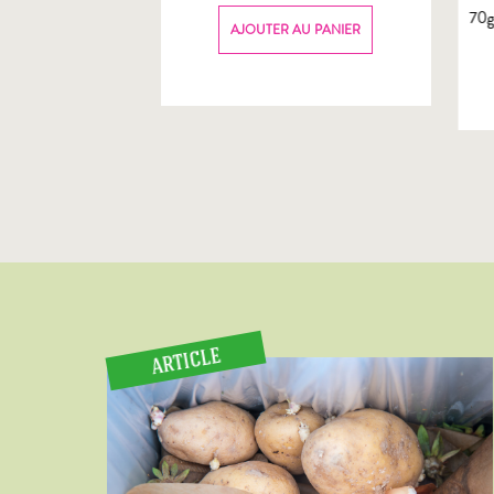
70
AU PANIER
AJOUTER AU PANIER
ARTICLE