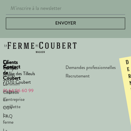
ENVOYER
La
Clients
D
Contact
Ferme
Demandes professionnelles
Compte
e
de
1 Allée des Tilleuls
clients
Recrutement
Coubert
77170 Coubert
Livraison
Le
01 64 06 60 99
magasin
Cadeaux
d’entreprise
La
cueillette
CGV
La
FAQ
ferme
La