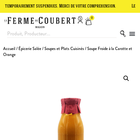
rairement suspendues. Merci de votre compréhension.
Le site est en
0
Accueil
/
Épicerie Salée
/
Soupes et Plats Cuisinés
/ Soupe Froide à la Carotte et
Orange