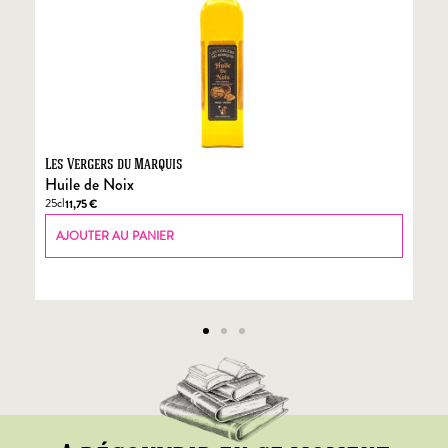
Les Vergers du Marquis
Fo
Huile de Noix
Fo
25cl
70
11,75
€
AJOUTER AU PANIER