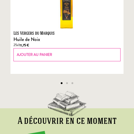
Les Vergers du Marquis
Fo
Huile de Noix
Fo
25cl
70
11,75
€
AJOUTER AU PANIER
A découvrir en ce moment