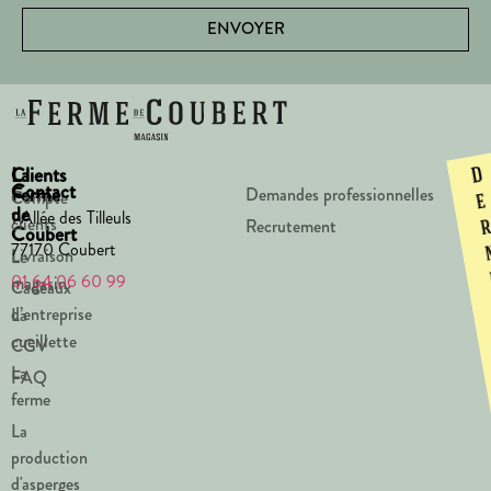
ENVOYER
La
Clients
D
Contact
Ferme
Demandes professionnelles
Compte
e
de
1 Allée des Tilleuls
clients
Recrutement
Coubert
77170 Coubert
Livraison
Le
01 64 06 60 99
magasin
Cadeaux
d’entreprise
La
cueillette
CGV
La
FAQ
ferme
La
production
d'asperges