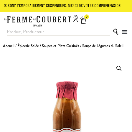
t temporairement suspendues. Merci de votre compréhension.
Le site
0
Accueil
/
Épicerie Salée
/
Soupes et Plats Cuisinés
/ Soupe de Légumes du Soleil