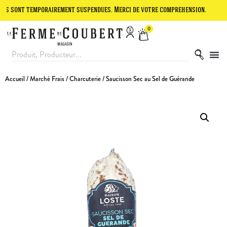
 temporairement suspendues. Merci de votre compréhension.
Le site 
0
Accueil
/
Marché Frais
/
Charcuterie
/ Saucisson Sec au Sel de Guérande