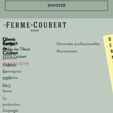
ENVOYER
La
Clients
D
Contact
Ferme
Demandes professionnelles
Compte
e
de
1 Allée des Tilleuls
clients
Recrutement
Coubert
77170 Coubert
Livraison
Le
01 64 06 60 99
magasin
Cadeaux
d’entreprise
La
cueillette
CGV
La
FAQ
ferme
La
production
d'asperges