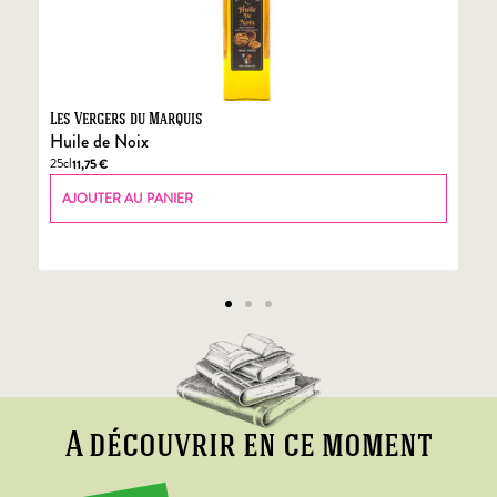
Les Vergers du Marquis
Fo
Huile de Noix
Fo
25cl
70
11,75
€
AJOUTER AU PANIER
A découvrir en ce moment