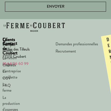
ENVOYER
La
Clients
D
Contact
Ferme
Demandes professionnelles
Compte
e
de
1 Allée des Tilleuls
clients
Recrutement
Coubert
77170 Coubert
Livraison
Le
01 64 06 60 99
magasin
Cadeaux
d’entreprise
La
cueillette
CGV
La
FAQ
ferme
La
production
d'asperges