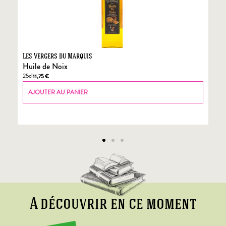
Les Vergers du Marquis
Fo
Huile de Noix
Fo
25cl
70
11,75
€
AJOUTER AU PANIER
A découvrir en ce moment