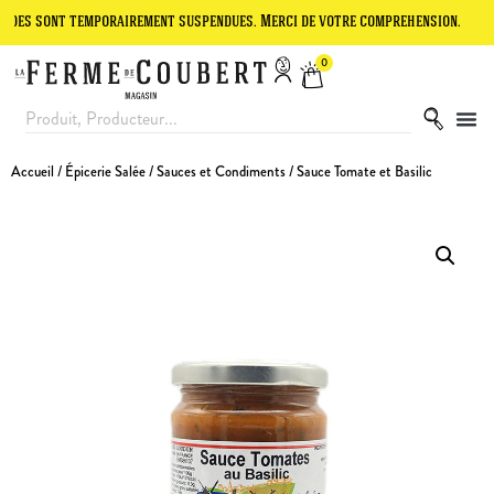
nt temporairement suspendues. Merci de votre compréhension.
Le sit
0
Accueil
/
Épicerie Salée
/
Sauces et Condiments
/ Sauce Tomate et Basilic