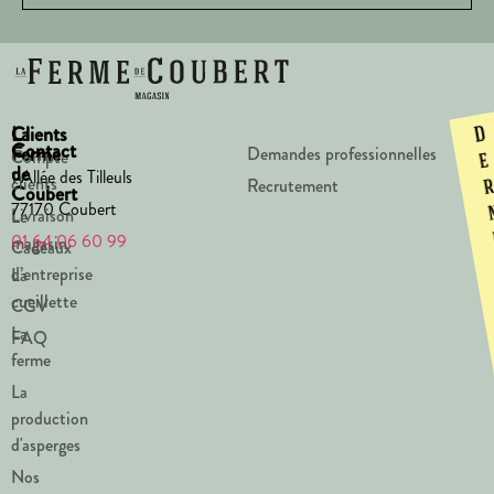
La
Clients
D
Contact
Ferme
Demandes professionnelles
Compte
e
de
1 Allée des Tilleuls
clients
Recrutement
Coubert
77170 Coubert
Livraison
Le
01 64 06 60 99
magasin
Cadeaux
d’entreprise
La
cueillette
CGV
La
FAQ
ferme
La
production
d'asperges
Nos