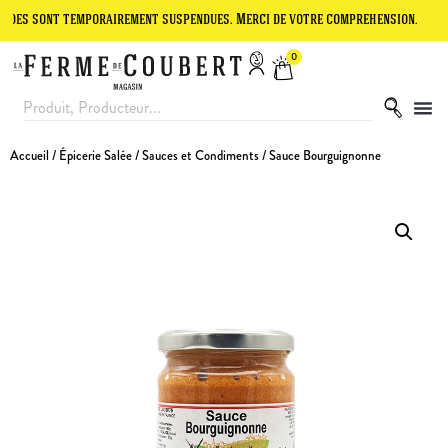
nt temporairement suspendues. Merci de votre compréhension.
Le site
0
Accueil
/
Épicerie Salée
/
Sauces et Condiments
/ Sauce Bourguignonne