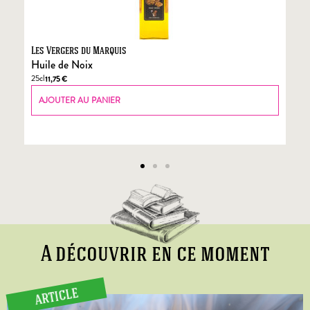
Les Vergers du Marquis
Fo
Huile de Noix
Fo
25cl
70
11,75
€
AJOUTER AU PANIER
A découvrir en ce moment
ARTICLE