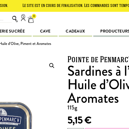
Le site est en cours de finalisation. Les commandes sont temporairemen
0
ERIE SUCRÉE
CAVE
CADEAUX
PRODUCTEUR
 Huile d’Olive, Piment et Aromates
Pointe de Penmarc
Sardines à 
Huile d’Oli
Aromates
115g
5,15
€