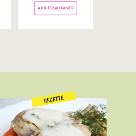
70g
AJOUTER AU PANIER
AJOUTER
RECETTE