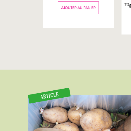
70
AU PANIER
AJOUTER AU PANIER
ARTICLE