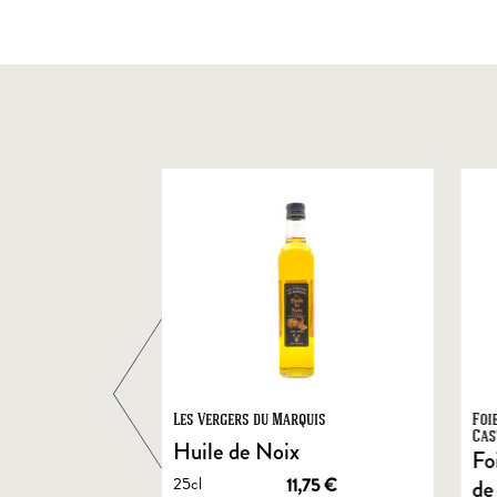
ts
Les Vergers du Marquis
Foi
Cas
Huile de Noix
Fo
25cl
1,90
€
11,75
€
de