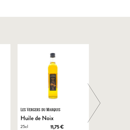
Les Vergers du Marquis
Foie Gras de Chal
Castelnau
Huile de Noix
Foie Gras En
25cl
11,75
€
de Canard