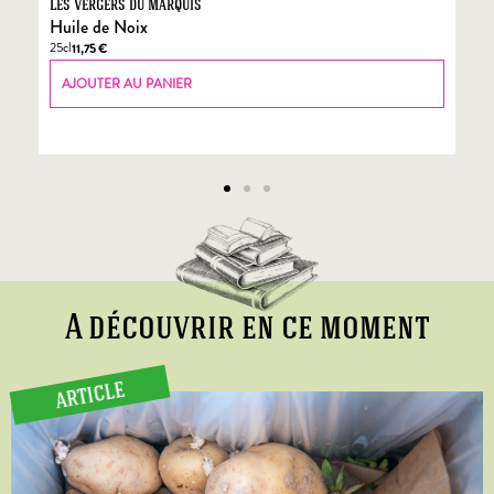
Les Vergers du Marquis
Fo
Huile de Noix
Fo
25cl
70
11,75
€
AJOUTER AU PANIER
A découvrir en ce moment
ARTICLE