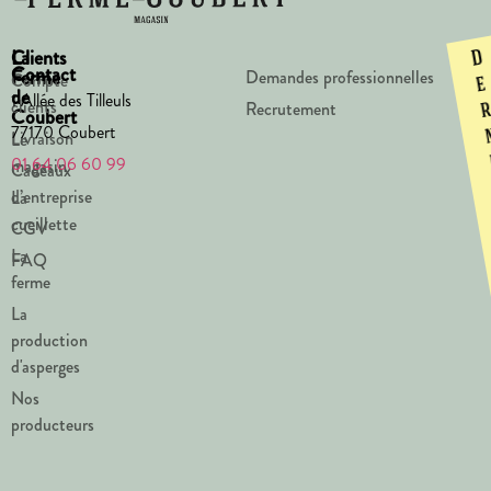
La
Clients
D
Contact
Ferme
Demandes professionnelles
Compte
e
de
1 Allée des Tilleuls
clients
Recrutement
Coubert
77170 Coubert
Livraison
Le
01 64 06 60 99
magasin
Cadeaux
d’entreprise
La
cueillette
CGV
La
FAQ
ferme
La
production
d'asperges
Nos
producteurs