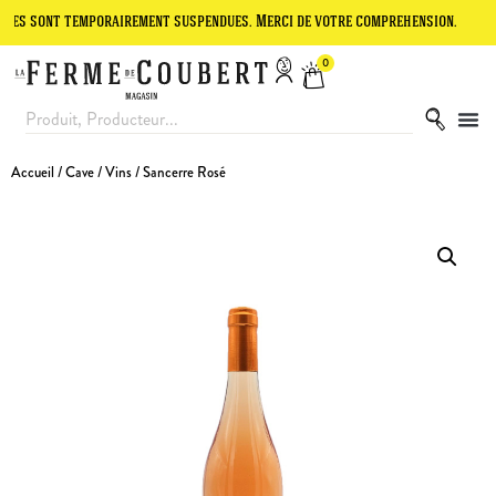
t temporairement suspendues. Merci de votre compréhension.
Le site
0
Accueil
/
Cave
/
Vins
/ Sancerre Rosé