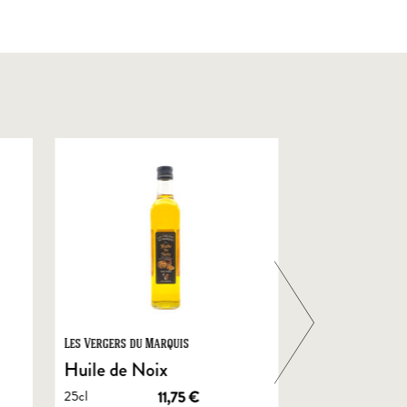
Les Vergers du Marquis
Foie Gras de Chal
Castelnau
Huile de Noix
Foie Gras En
25cl
11,75
€
de Canard