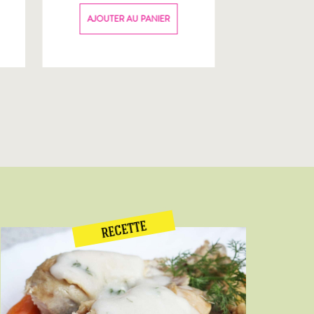
70g
AJOUTER AU PANIER
AJOUTER
RECETTE