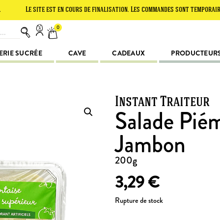
e site est en cours de finalisation. Les commandes sont temporairement su
0
ERIE SUCRÉE
CAVE
CADEAUX
PRODUCTEUR
Instant Traiteur
Salade Pié
Jambon
200g
3,29
€
Rupture de stock