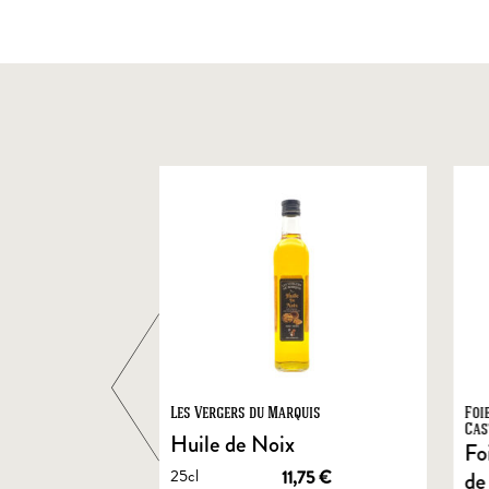
ts
Les Vergers du Marquis
Foi
Cas
Huile de Noix
Fo
25cl
1,90
€
11,75
€
de