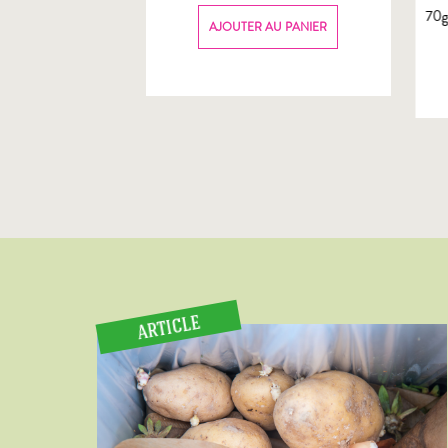
70
AU PANIER
AJOUTER AU PANIER
ARTICLE