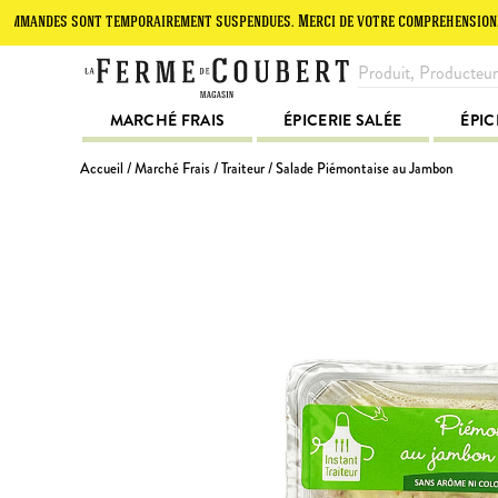
es sont temporairement suspendues. Merci de votre compréhension.
L
MARCHÉ FRAIS
ÉPICERIE SALÉE
ÉPIC
Accueil
/
Marché Frais
/
Traiteur
/ Salade Piémontaise au Jambon