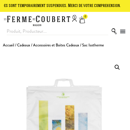
t temporairement suspendues. Merci de votre compréhension.
Le site
0
Accueil
/
Cadeaux
/
Accessoires et Boites Cadeaux
/ Sac Isotherme