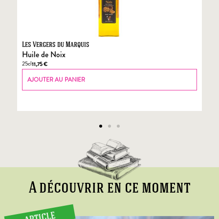
Les Vergers du Marquis
Fo
Huile de Noix
Fo
25cl
70
11,75
€
AJOUTER AU PANIER
A découvrir en ce moment
ARTICLE