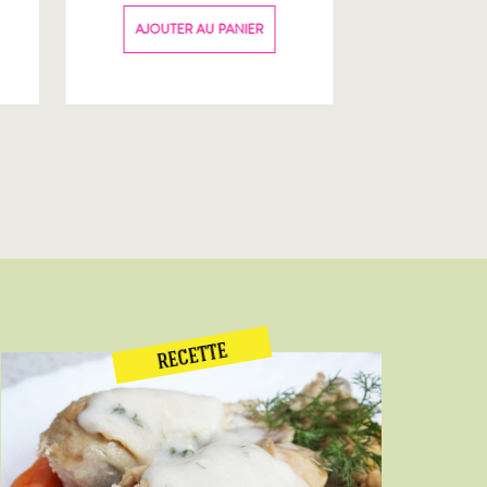
70g
AJOUTER AU PANIER
AJOUTER
RECETTE