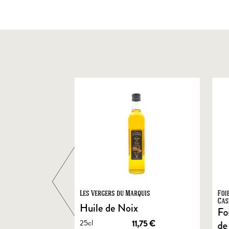
ts
Les Vergers du Marquis
Foi
Cas
Huile de Noix
Fo
25cl
1,90
€
11,75
€
de