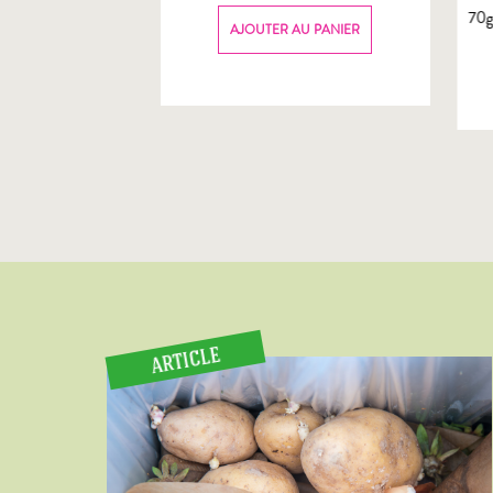
70
AU PANIER
AJOUTER AU PANIER
ARTICLE