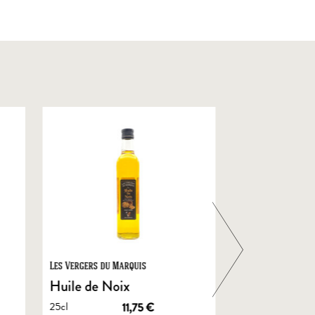
Les Vergers du Marquis
Foie Gras de Chal
Castelnau
Huile de Noix
Foie Gras En
25cl
11,75
€
de Canard