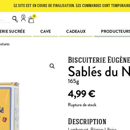
 site est en cours de finalisation. Les commandes sont temporairement sus
0
ERIE SUCRÉE
CAVE
CADEAUX
PRODUCTEUR
atures
Biscuiterie Eugèn
Sablés du 
165g
4,99
€
Rupture de stock
Description
Lambersart, Région Lilloise