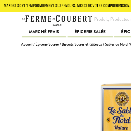
s sont temporairement suspendues. Merci de votre compréhension.
Le
MARCHÉ FRAIS
ÉPICERIE SALÉE
ÉPIC
Accueil
/
Épicerie Sucrée
/
Biscuits Sucrés et Gâteaux
/ Sablés du Nord N