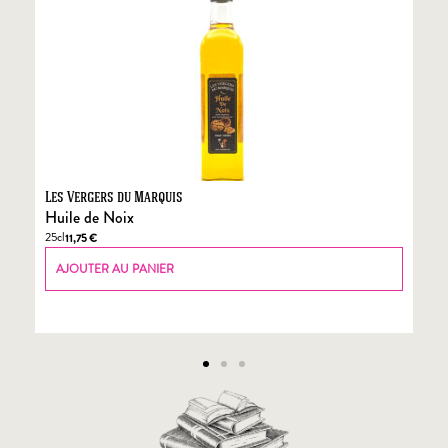
Les Vergers du Marquis
Fo
Huile de Noix
Fo
25cl
70
11,75
€
AJOUTER AU PANIER