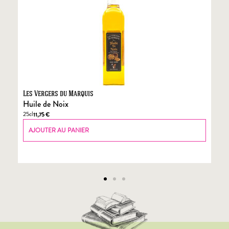
Les Vergers du Marquis
Fo
Huile de Noix
Fo
25cl
70
11,75
€
AJOUTER AU PANIER