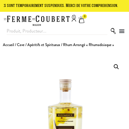
 temporairement suspendues. Merci de votre compréhension.
Le site 
0
Accueil
/
Cave
/
Apéritifs et Spiritueux
/ Rhum Arrangé « Rhumadisiaque »