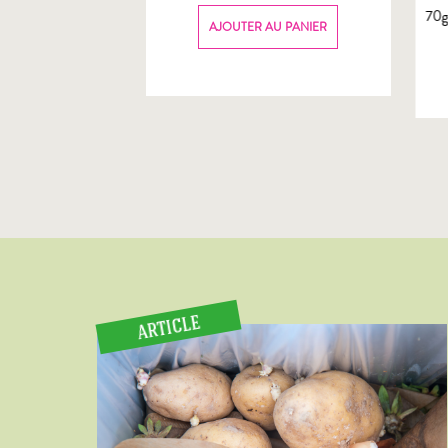
70
AU PANIER
AJOUTER AU PANIER
ARTICLE