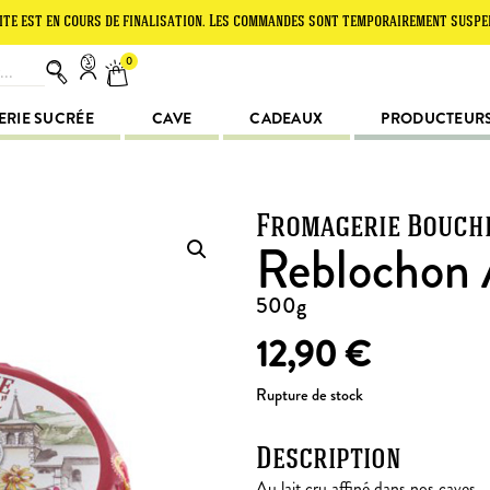
n cours de finalisation. Les commandes sont temporairement suspendues. Me
0
ERIE SUCRÉE
CAVE
CADEAUX
PRODUCTEUR
Fromagerie Bouch
Reblochon
500g
12,90
€
Rupture de stock
Description
Au lait cru affiné dans nos caves