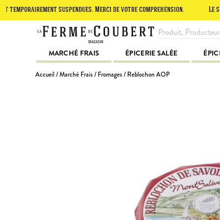
orairement suspendues. Merci de votre compréhension.
Le site est e
MARCHÉ FRAIS
ÉPICERIE SALÉE
ÉPIC
Accueil
/
Marché Frais
/
Fromages
/ Reblochon AOP