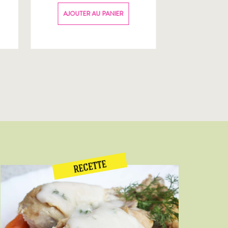
70g
AJOUTER AU PANIER
AJOUTER
RECETTE