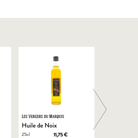
Les Vergers du Marquis
Foie Gras de Chal
Castelnau
Huile de Noix
Foie Gras En
25cl
11,75
€
de Canard