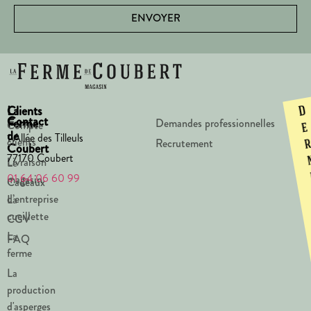
ENVOYER
La
Clients
D
Contact
Ferme
Demandes professionnelles
Compte
e
de
1 Allée des Tilleuls
clients
Recrutement
Coubert
77170 Coubert
Livraison
Le
01 64 06 60 99
magasin
Cadeaux
d’entreprise
La
cueillette
CGV
La
FAQ
ferme
La
production
d'asperges