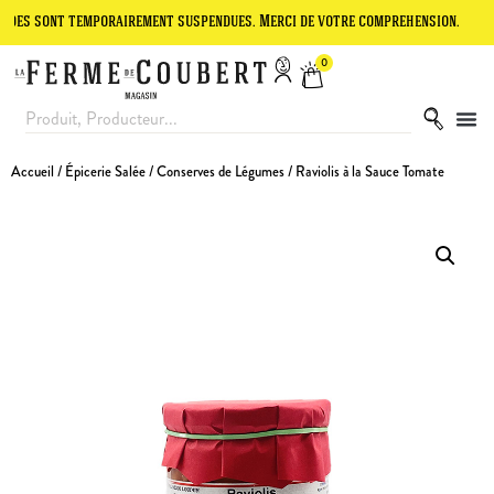
ont temporairement suspendues. Merci de votre compréhension.
Le si
0
Accueil
/
Épicerie Salée
/
Conserves de Légumes
/ Raviolis à la Sauce Tomate