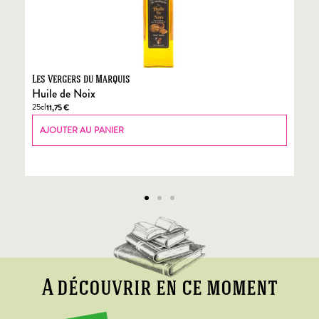
Les Vergers du Marquis
Fo
Huile de Noix
Fo
25cl
70
11,75
€
AJOUTER AU PANIER
A découvrir en ce moment