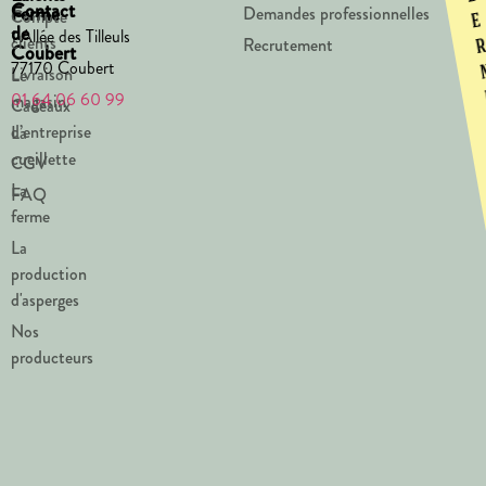
Contact
Ferme
Demandes professionnelles
Compte
e
de
1 Allée des Tilleuls
clients
Recrutement
Coubert
77170 Coubert
Livraison
Le
01 64 06 60 99
magasin
Cadeaux
d’entreprise
La
cueillette
CGV
La
FAQ
ferme
La
production
d'asperges
Nos
producteurs