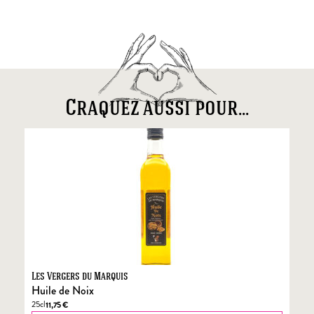
Craquez aussi pour...
Les Vergers du Marquis
Fo
Huile de Noix
Fo
25cl
70
11,75
€