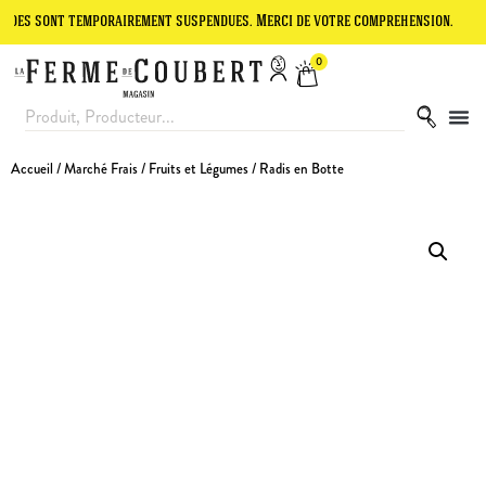
nt temporairement suspendues. Merci de votre compréhension.
Le sit
0
Accueil
/
Marché Frais
/
Fruits et Légumes
/ Radis en Botte