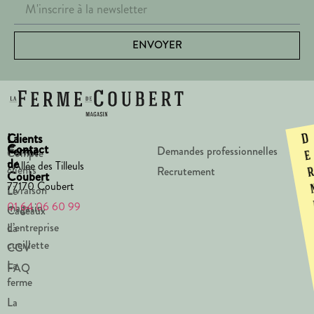
ENVOYER
La
Clients
D
Contact
Ferme
Demandes professionnelles
Compte
e
de
1 Allée des Tilleuls
clients
Recrutement
Coubert
77170 Coubert
Livraison
Le
01 64 06 60 99
magasin
Cadeaux
d’entreprise
La
cueillette
CGV
La
FAQ
ferme
La