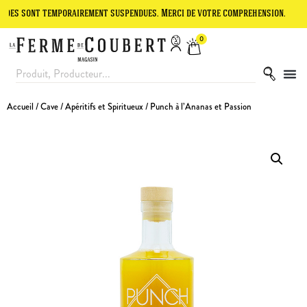
nt temporairement suspendues. Merci de votre compréhension.
Le site
0
Accueil
/
Cave
/
Apéritifs et Spiritueux
/ Punch à l’Ananas et Passion