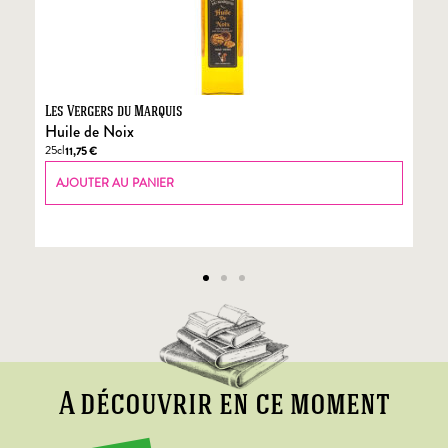
Les Vergers du Marquis
Fo
Huile de Noix
Fo
25cl
70
11,75
€
AJOUTER AU PANIER
A découvrir en ce moment