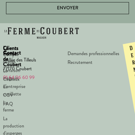
ENVOYER
La
Clients
D
Contact
Ferme
Demandes professionnelles
Compte
e
de
1 Allée des Tilleuls
clients
Recrutement
Coubert
77170 Coubert
Livraison
Le
01 64 06 60 99
magasin
Cadeaux
d’entreprise
La
cueillette
CGV
La
FAQ
ferme
La
production
d'asperges