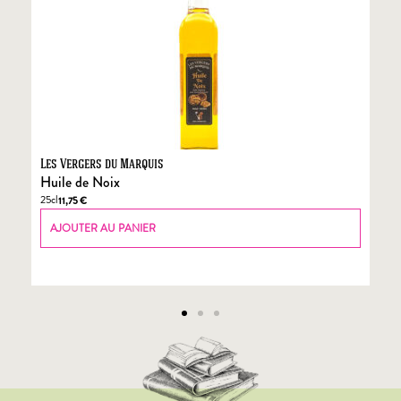
Les Vergers du Marquis
Fo
Huile de Noix
Fo
25cl
70
11,75
€
AJOUTER AU PANIER