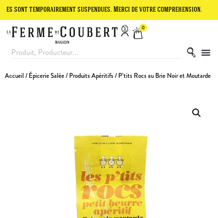
t temporairement suspendues. Merci de votre compréhension.
Le site
0
Accueil
/
Épicerie Salée
/
Produits Apéritifs
/ P’tits Rocs au Brie Noir et Moutarde