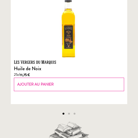
Les Vergers du Marquis
Fo
Huile de Noix
Fo
25cl
70
11,75
€
AJOUTER AU PANIER