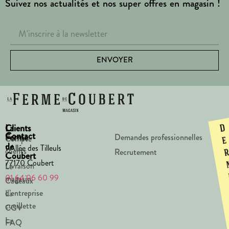
Suivez nos actualités et nos super offres en magasin !
ENVOYER
La
Clients
D
Contact
Ferme
Demandes professionnelles
Compte
e
de
1 Allée des Tilleuls
clients
Recrutement
Coubert
77170 Coubert
Livraison
Le
01 64 06 60 99
magasin
Cadeaux
d’entreprise
La
cueillette
CGV
La
FAQ