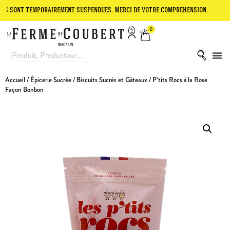
temporairement suspendues. Merci de votre compréhension.
Le site e
0
Accueil
/
Épicerie Sucrée
/
Biscuits Sucrés et Gâteaux
/ P’tits Rocs à la Rose
Façon Bonbon