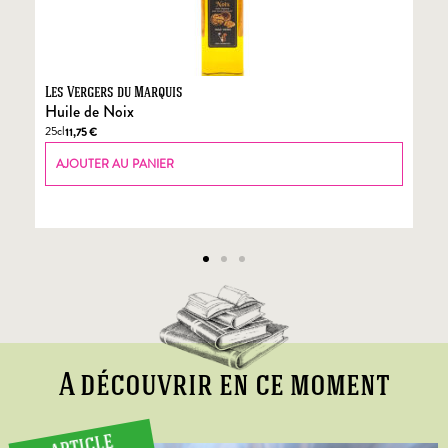
Les Vergers du Marquis
Fo
Huile de Noix
Fo
25cl
70
11,75
€
AJOUTER AU PANIER
A découvrir en ce moment
ARTICLE