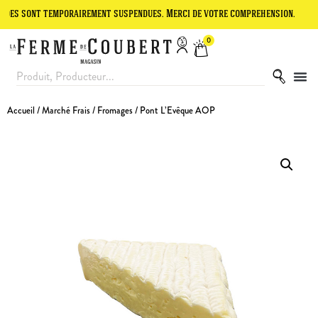
ont temporairement suspendues. Merci de votre compréhension.
Le sit
0
Accueil
/
Marché Frais
/
Fromages
/ Pont L’Evêque AOP