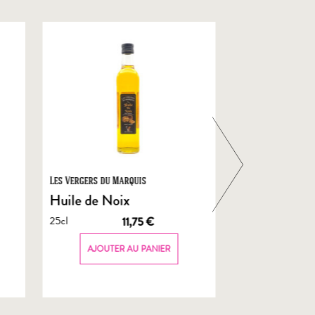
Les Vergers du Marquis
Foie Gras de Chal
Castelnau
Huile de Noix
Foie Gras En
25cl
11,75
€
de Canard
70g
AJOUTER AU PANIER
AJOUTER