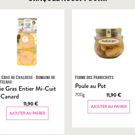
e Gras de Chalosse - Domaine de
Ferme des Parrichets
telnau
Poule au Pot
ie Gras Entier Mi-Cuit
700g
11,90
€
 Canard
g
11,90
€
AJOUTER AU PANIER
AJOUTER AU PANIER