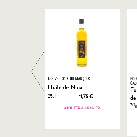
ts
Les Vergers du Marquis
Foi
Cas
Huile de Noix
Fo
25cl
1,90
€
11,75
€
de
70
AU PANIER
AJOUTER AU PANIER