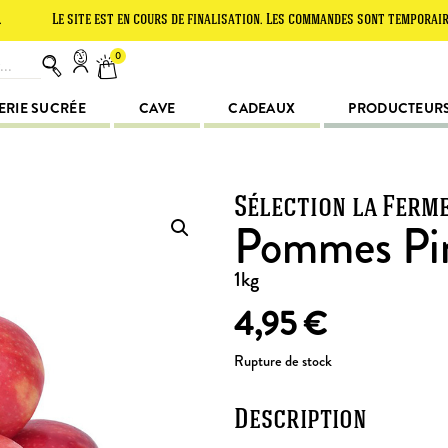
e site est en cours de finalisation. Les commandes sont temporairement su
0
ERIE SUCRÉE
CAVE
CADEAUX
PRODUCTEUR
Sélection la Ferm
Pommes Pi
1kg
4,95
€
Rupture de stock
Description