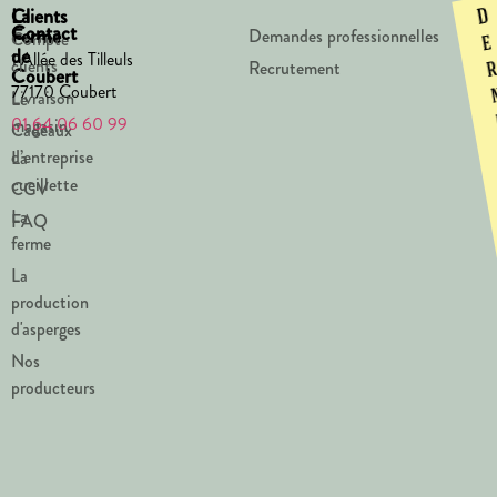
La
Clients
D
Contact
Ferme
Demandes professionnelles
Compte
e
de
1 Allée des Tilleuls
clients
Recrutement
Coubert
77170 Coubert
Livraison
Le
01 64 06 60 99
magasin
Cadeaux
d’entreprise
La
cueillette
CGV
La
FAQ
ferme
La
production
d'asperges
Nos
producteurs