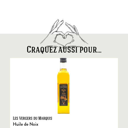
Craquez aussi pour...
Les Vergers du Marquis
Fo
Huile de Noix
Fo