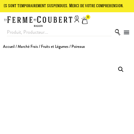
t temporairement suspendues. Merci de votre compréhension.
Le site
0
Accueil
/
Marché Frais
/
Fruits et Légumes
/ Poireaux