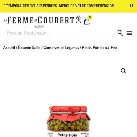
orairement suspendues. Merci de votre compréhension.
Le site est e
0
Accueil
/
Épicerie Salée
/
Conserves de Légumes
/ Petits Pois Extra-Fins