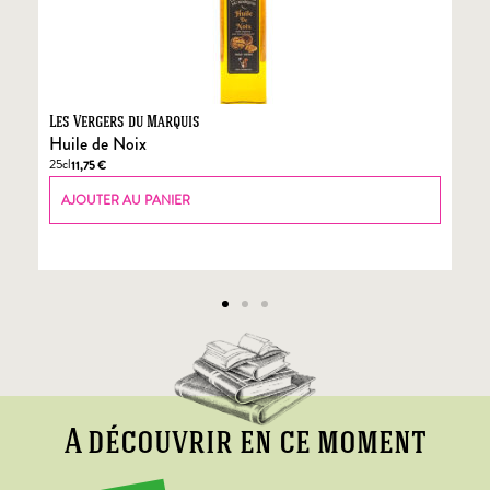
Les Vergers du Marquis
Fo
Huile de Noix
Fo
25cl
70
11,75
€
AJOUTER AU PANIER
A découvrir en ce moment