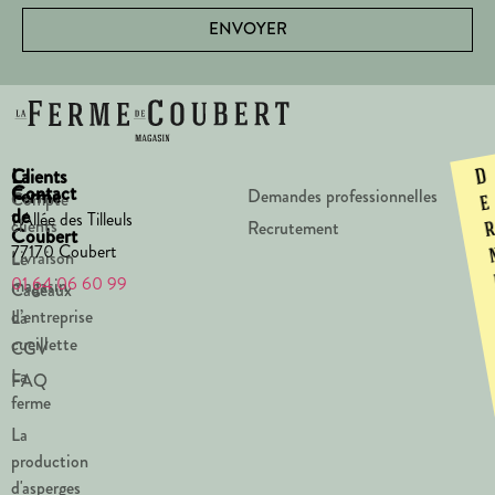
ENVOYER
La
Clients
D
Contact
Ferme
Demandes professionnelles
Compte
e
de
1 Allée des Tilleuls
clients
Recrutement
Coubert
77170 Coubert
Livraison
Le
01 64 06 60 99
magasin
Cadeaux
d’entreprise
La
cueillette
CGV
La
FAQ
ferme
La
production
d'asperges